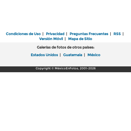
Condiciones de Uso
|
Privacidad
|
Preguntas Frecuentes
|
RSS
|
Versión Móvil
|
Mapa de Sitio
Galerías de fotos de otros países:
Estados Unidos
|
Guatemala
|
México
Copyright © MéxicoEnFotos, 2001-2026