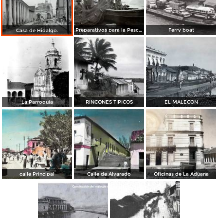
Preparativos para la Pesca.
Ferry boat
Casa de Hidalgo.
La Parroquia
RINCONES TIPICOS
EL MALECON
calle Principal
Calle de Alvarado
Oficinas de La Aduana