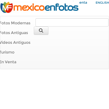
Mi Cuenta
ENGLISH
Fotos Modernas
Fotos Antiguas
Videos Antiguos
Turismo
En Venta