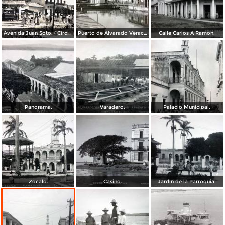
Avenida Juan Soto. ( Circulada el 30 de Diciembre de 1939 ).
Puerto de Alvarado Veracruz ( Circulada el 2 de Julio de 1954 ).
Calle Carlos A Ramon.
Panorama.
Varadero.
Palacio Municipal.
Zocalo.
Casino.
Jardin de la Parroquia.