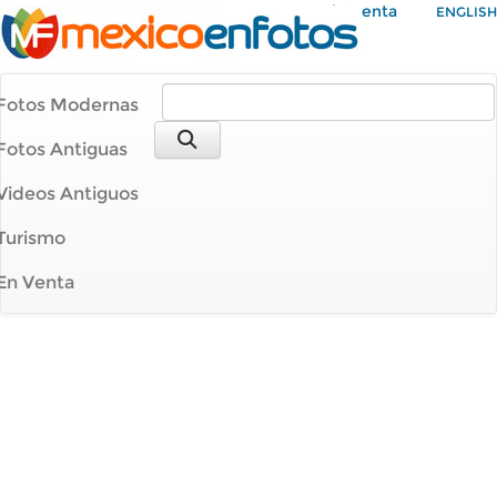
Mi Cuenta
ENGLISH
Fotos Modernas
Fotos Antiguas
Videos Antiguos
Turismo
En Venta