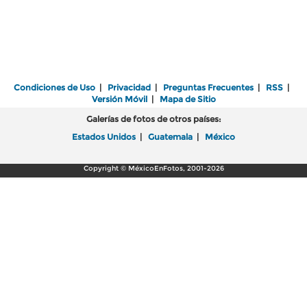
Condiciones de Uso
|
Privacidad
|
Preguntas Frecuentes
|
RSS
|
Versión Móvil
|
Mapa de Sitio
Galerías de fotos de otros países:
Estados Unidos
|
Guatemala
|
México
Copyright © MéxicoEnFotos, 2001-2026