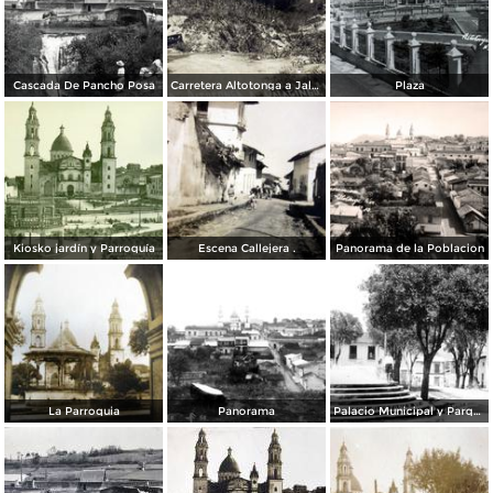
Cascada De Pancho Posa
Carretera Altotonga a Jalacingo
Plaza
Kiosko jardín y Parroquía
Escena Callejera .
Panorama de la Poblacion
La Parroquia
Panorama
Palacio Municipal y Parque