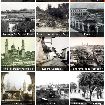
Cascada De Pancho Posa
Carretera Altotonga a Jalacingo
Plaza
Kiosko jardín y Parroquía
Escena Callejera .
Panorama de la Poblacion
La Parroquia
Panorama
Palacio Municipal y Parque