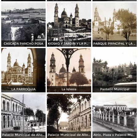
CASCADA PANCHO POSA
KIOSKO Y JARDIN Y LA PARROQUIA
PARQUE PRINCIPAL Y LA PARROQUIA
LA PARROQUIA
La Iglesia
Panteón Municipal
Palacio Municipal de Altotonga
Palacio Municipal de Altotonga
Atrio, Plaza y Palacio Municipal de Altotonga