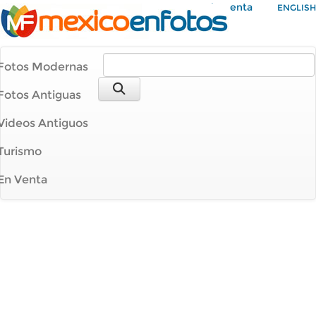
Mi Cuenta
ENGLISH
Fotos Modernas
Fotos Antiguas
Videos Antiguos
Turismo
En Venta