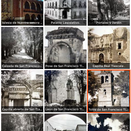
Iglesia de Nuestra senora de Ocotlan Tlaxcala 1954.
Palacio Legislativo.
Portales y Jardín
Calzada de San Francisco Tlaxcala .
Posa de San Francisco Tlaxcala .
Capilla Real Tlaxcala .
Capilla abierta de San Francisco Tlaxcala .
Leon de San Francisco Tlaxcala .
Torre de San Francisco Tlaxcala .