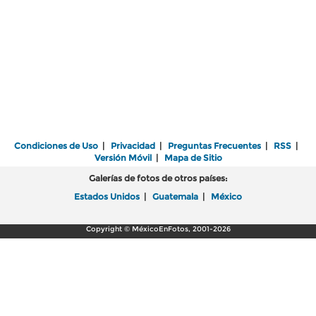
Condiciones de Uso
|
Privacidad
|
Preguntas Frecuentes
|
RSS
|
Versión Móvil
|
Mapa de Sitio
Galerías de fotos de otros países:
Estados Unidos
|
Guatemala
|
México
Copyright © MéxicoEnFotos, 2001-2026