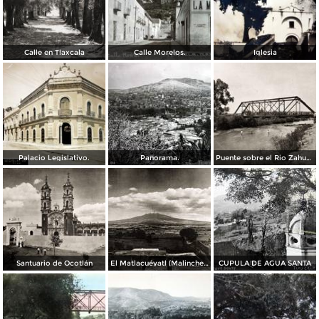
Calle en Tlaxcala
Calle Morelos.
Iglesia
Palacio Legislativo.
Panorama.
Puente sobre el Rio Zahuapan
Santuario de Ocotlán
El Matlacuéyatl (Malinche), visto desde Tlaxcala.
CUPULA DE AGUA SANTA