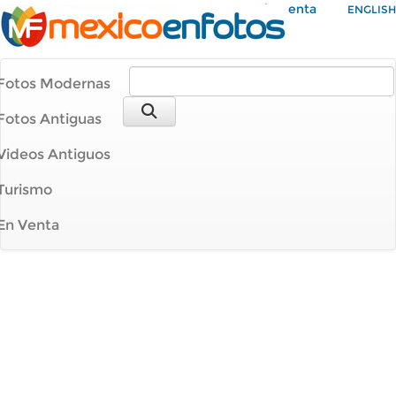
Mi Cuenta
ENGLISH
Fotos Modernas
Fotos Antiguas
Videos Antiguos
Turismo
En Venta