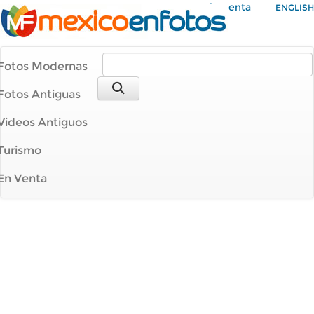
Mi Cuenta
ENGLISH
Fotos Modernas
Fotos Antiguas
Videos Antiguos
Turismo
En Venta