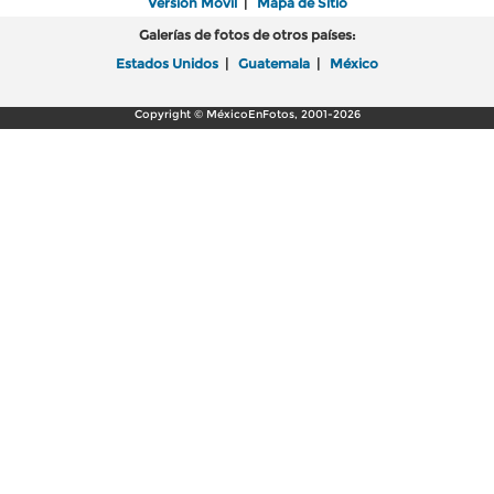
Versión Móvil
|
Mapa de Sitio
Galerías de fotos de otros países:
Estados Unidos
|
Guatemala
|
México
Copyright © MéxicoEnFotos, 2001-2026