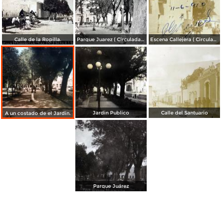
Calle de la Ropilla.
Parque Juarez ( Circulada el 19 de Mayo de 1926 ).
Escena Callejera ( Circulada el 11 de Junio de 1910 ).
Jardin Publico
Calle del Santuario
A un costado de el Jardin.
Parque Juárez