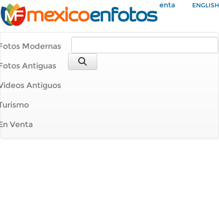
Mi Cuenta
ENGLISH
Fotos Modernas
Fotos Antiguas
Videos Antiguos
Turismo
En Venta