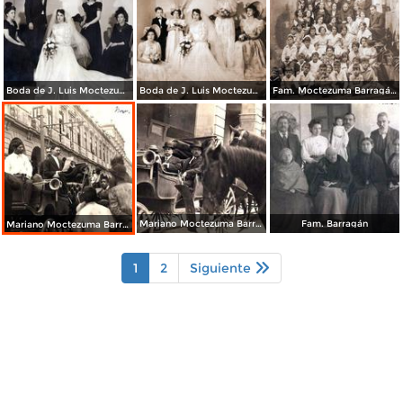
Boda de J. Luis Moctezuma Barragán y Gertrudis Arvizu (1943)
Boda de J. Luis Moctezuma Barragán y Gertrudis Arvizu (1943)
Fam. Moctezuma Barragán en la casa de Jalapa 39, Col. Roma
Mariano Moctezuma Barragán (1919)
Fam. Barragán
Mariano Moctezuma Barragán (1919)
1
2
Siguiente