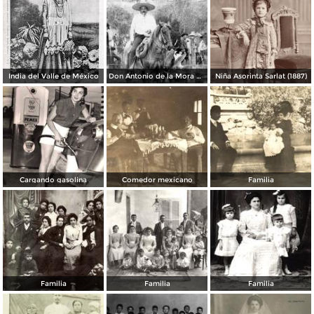
India del Valle de México
Don Antonio de la Mora Robles en Indé, Durango (circa 1922)
Niña Asorinta Sarlat (1887)
Cargando gasolina
Comedor mexicano
Familia
Familia
Familia
Familia