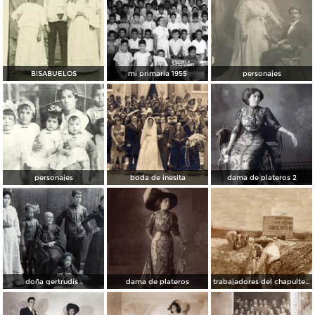
BISABUELOS
mi primaria 1955
personajes
personajes
boda de inesita
dama de plateros 2
doña gertrudis .
dama de plateros
trabajadores del chapultepec heights