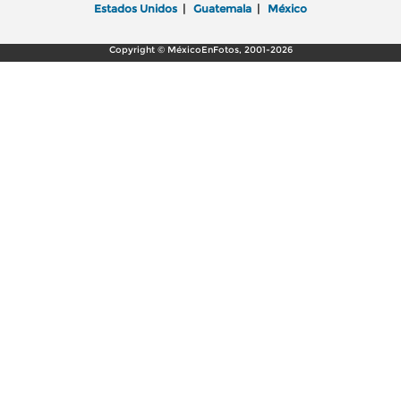
Estados Unidos
|
Guatemala
|
México
Copyright © MéxicoEnFotos, 2001-2026