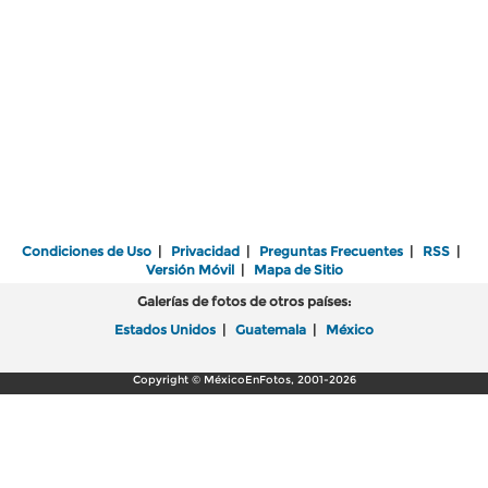
Condiciones de Uso
|
Privacidad
|
Preguntas Frecuentes
|
RSS
|
Versión Móvil
|
Mapa de Sitio
Galerías de fotos de otros países:
Estados Unidos
|
Guatemala
|
México
Copyright © MéxicoEnFotos, 2001-2026