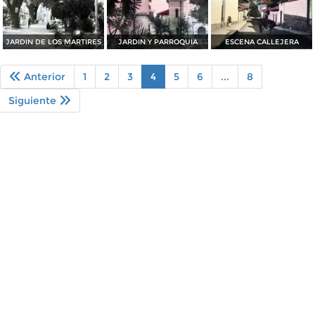
JARDIN DE LOS MARTIRES
JARDIN Y PARROQUIA
ESCENA CALLEJERA
Anterior
1
2
3
4
5
6
...
8
Siguiente