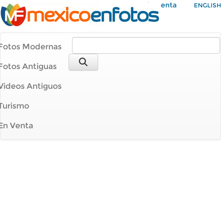
Mi Cuenta
ENGLISH
Fotos Modernas
Fotos Antiguas
Videos Antiguos
Turismo
En Venta