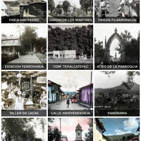
FINCA SAN PEDRO
JARDIN DE LOS MARTIRES
TIPICOS FILARMONICOS
ESTACION FERROVIARIA
COM. TEPALCATEPEC
ATRIO DE LA PARROQUIA
TALLER DE LACAS
CALLE INDEPENDENCIA
PANORAMA