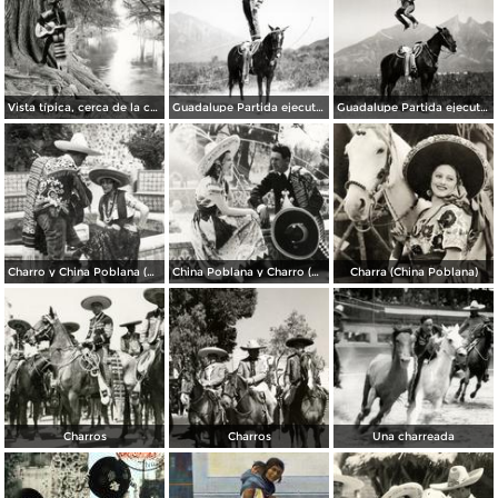
Vista típica, cerca de la cascada Cola de Caballo
Guadalupe Partida ejecutando una charrería con lazo
Guadalupe Partida ejecutando una charrería con lazo
Charro y China Poblana (por Hugo Brehme)
China Poblana y Charro (por Hugo Brehme)
Charra (China Poblana)
Charros
Charros
Una charreada