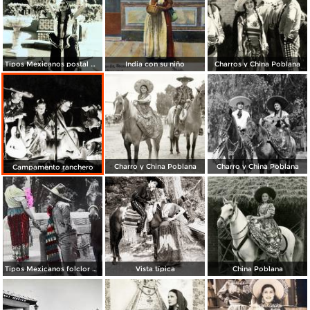
Tipos Mexicanos postal maxima.
India con su niño
Charros y China Poblana
Charro y China Poblana
Charro y China Poblana
Campamento ranchero
Tipos Mexicanos folclor de México.
Vista típica
China Poblana