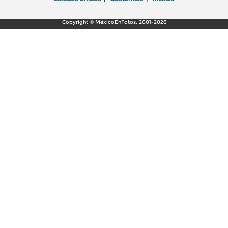
Copyright © MéxicoEnFotos, 2001-2026