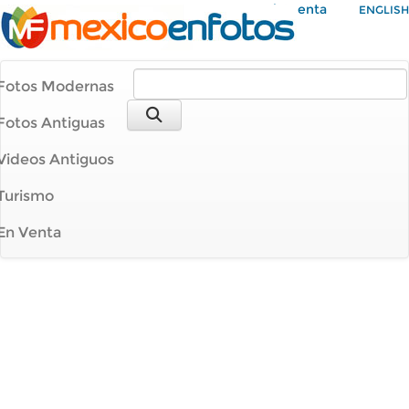
Mi Cuenta
ENGLISH
Fotos Modernas
Fotos Antiguas
Videos Antiguos
Turismo
En Venta