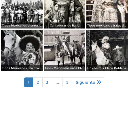
Tipos Mexicanos charros.( Circulada el 8 de Diciembre de 1955 ).
Cantadoras de Bajío
Tipos mexicanos trajes tipicos.
Tipos Mexicanos una charra.
Tipos Mexicanos unos Charros.
Un charro y China Poblana.
1
2
3
...
5
Siguiente