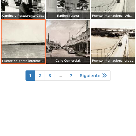
Cantina y Restaurante Casa Blanca
Radiodifusora
Puente Internacional Urbano
Calle Comercial.
Puente Internacional urbano.
Puente colgante internacional sobre el Río Bravo
1
2
3
...
7
Siguiente