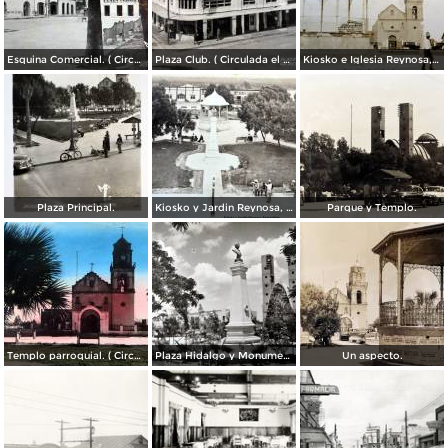
Esquina Comercial. ( Circulada el 21 de Septiembre de 1952 ).
Plaza Club. ( Circulada el 21 de Mayo de 1957 ).
Kiosko e Iglesia Reynosa, Tamaulipas.
Plaza Principal.
Kiosko y Jardin Reynosa, Tamaulipas ( Circulada el 2 de Febrero de 1949 ).
Parque y Templo.
Templo parroquial. ( Circulada el 12 de Agosto de 1944 ).
Plaza Hidalgo y Monumento a Benito Juarez.
Un aspecto.