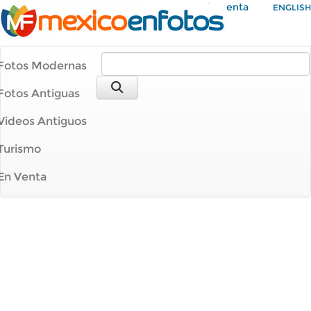
Mi Cuenta
ENGLISH
Fotos Modernas
Fotos Antiguas
Videos Antiguos
Turismo
En Venta