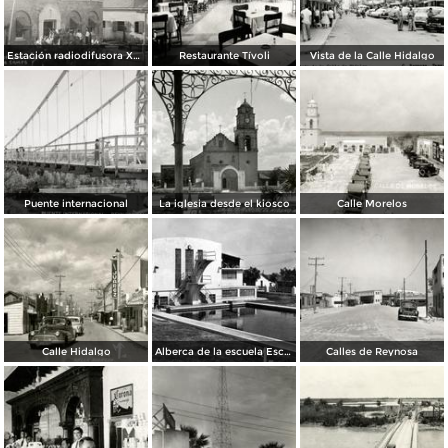
Estación radiodifusora XED de 10,000 watts
Restaurante Tívoli
Vista de la Calle Hidalgo
Puente internacional
La iglesia desde el kiosco
Calle Morelos
Calle Hidalgo
Alberca de la escuela Escandón
Calles de Reynosa