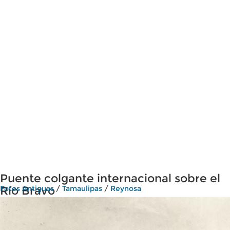
Puente colgante internacional sobre el
Río Bravo
Fotos Antiguas
/
Tamaulipas
/
Reynosa