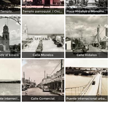
 Templo.
Templo parroquial. ( Circulada el 12 de Agosto de 1944 ).
Plaza Hidalgo y Monumento a Benito Juarez.
sde el kiosco
Calle Morelos
Calle Hidalgo
Puente colgante internacional sobre el Río Bravo
Calle Comercial.
Puente Internacional urbano.