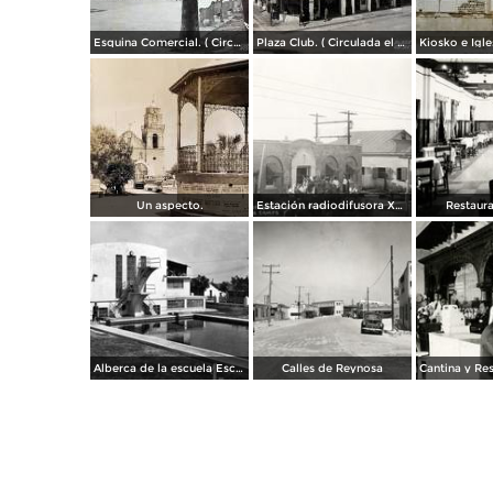
Esquina Comercial. ( Circulada el 21 de Septiembre de 1952 ).
Plaza Club. ( Circulada el 21 de Mayo de 1957 ).
Un aspecto.
Estación radiodifusora XED de 10,000 watts
Restaura
Alberca de la escuela Escandón
Calles de Reynosa