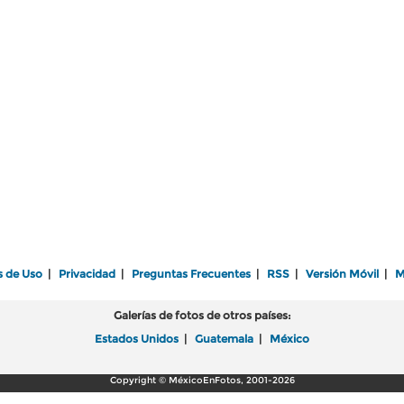
s de Uso
|
Privacidad
|
Preguntas Frecuentes
|
RSS
|
Versión Móvil
|
M
Galerías de fotos de otros países:
Estados Unidos
|
Guatemala
|
México
Copyright © MéxicoEnFotos, 2001-2026