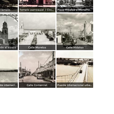
 Templo.
Templo parroquial. ( Circulada el 12 de Agosto de 1944 ).
Plaza Hidalgo y Monumento a Benito Juarez.
sde el kiosco
Calle Morelos
Calle Hidalgo
Puente colgante internacional sobre el Río Bravo
Calle Comercial.
Puente Internacional urbano.