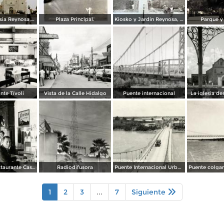
Kiosko e Iglesia Reynosa, Tamaulipas.
Plaza Principal.
Kiosko y Jardin Reynosa, Tamaulipas ( Circulada el 2 de Febrero de 1949 ).
Parque y
nte Tívoli
Vista de la Calle Hidalgo
Puente internacional
La iglesia de
Cantina y Restaurante Casa Blanca
Radiodifusora
Puente Internacional Urbano
1
2
3
...
7
Siguiente