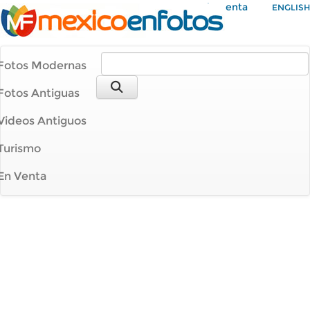
Mi Cuenta
ENGLISH
Fotos Modernas
Fotos Antiguas
Videos Antiguos
Turismo
En Venta