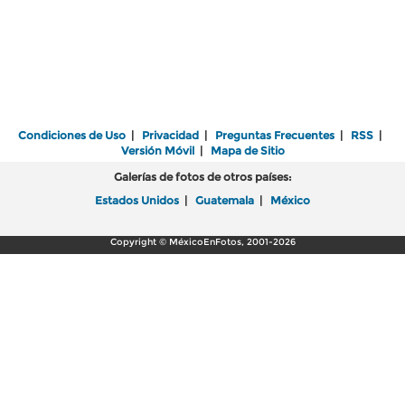
Condiciones de Uso
|
Privacidad
|
Preguntas Frecuentes
|
RSS
|
Versión Móvil
|
Mapa de Sitio
Galerías de fotos de otros países:
Estados Unidos
|
Guatemala
|
México
Copyright © MéxicoEnFotos, 2001-2026