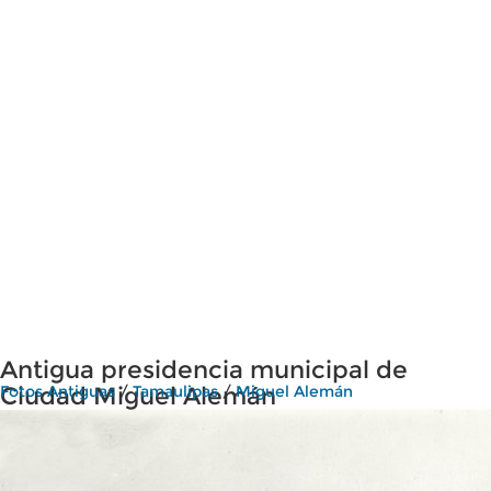
Antigua presidencia municipal de
Ciudad Miguel Alemán
Fotos Antiguas
/
Tamaulipas
/
Miguel Alemán