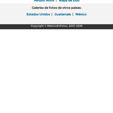
Versión Móvil
|
Mapa de Sitio
Galerías de fotos de otros países:
Estados Unidos
|
Guatemala
|
México
Copyright © MéxicoEnFotos, 2001-2026