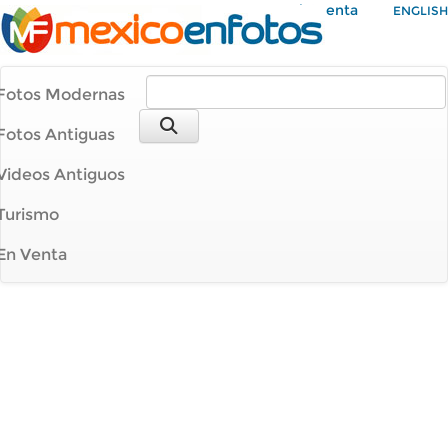
Mi Cuenta
ENGLISH
Fotos Modernas
Fotos Antiguas
Videos Antiguos
Turismo
En Venta