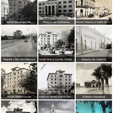
Hotel Sierra Gorda.
Palacio de Gobierno.
Hotel Palacio y Calle Colon,
Puente y Río San Marcos
Hotel Sierra Gorda. Ciudad Victoria Tamaulipas ( Circulada el 25 de Agosto de 1939 ).
Palacio de Justicia
Hotel Sierra Gorda
Edificio Hotel Sierra Gorda. ( Circulada el 10 de Enero de 1940 ).
Colegio Industrial