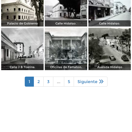
Palacio de Gobierno
Calle Hidalgo.
Calle Hidalgo.
Calle J B Tijerina.
Oficinas de Famaton.
Avenida Hidalgo
1
2
3
...
5
Siguiente