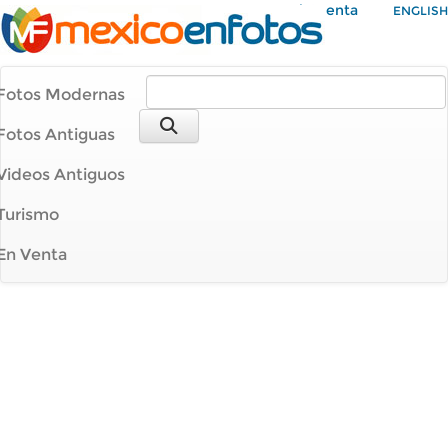
Mi Cuenta
ENGLISH
Fotos Modernas
Fotos Antiguas
Videos Antiguos
Turismo
En Venta