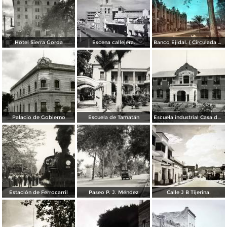
Hotel Sierra Gorda
Escena callejera.
Banco Ejidal. ( Circulada el 11 de Enero de 1957 ).
Palacio de Gobierno
Escuela de Tamatán
Escuela industrial Casa del Niño
Estación de Ferrocarril
Paseo P. J. Méndez
Calle J B Tijerina.