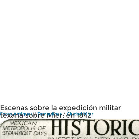
Escenas sobre la expedición militar
texana sobre Mier, en 1842
Fotos Antiguas
/
Tamaulipas
/
Ciudad Mier