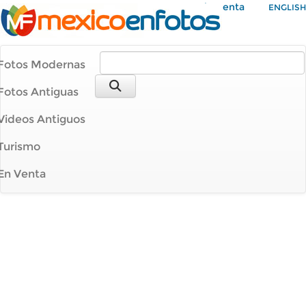
Mi Cuenta
ENGLISH
Fotos Modernas
Fotos Antiguas
Videos Antiguos
Turismo
En Venta