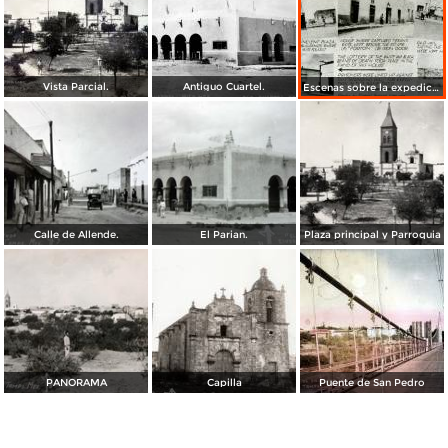
Vista Parcial.
Antiguo Cuartel.
Escenas sobre la expedición militar texana sobre Mier, en 1842
Calle de Allende.
El Parian.
Plaza principal y Parroquia
PANORAMA
Capilla
Puente de San Pedro