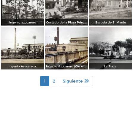
Ingenio azucarero
Costado de la Plaza Principal
Escuela de El Mante
Ingenio Azucarero.
Ingenio Azucarero (Circulada el 23 de Marzo de 1957)
La Plaza.
1
2
Siguiente