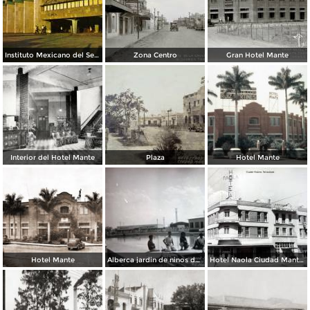
Instituto Mexicano del Seguro Social
Zona Centro
Gran Hotel Mante
Interior del Hotel Mante
Plaza
Hotel Mante
Hotel Mante
Alberca jardin de ninos del Ingenio el Mante.
Hotel Naola Ciudad Mante, Tamaulipas 1950.