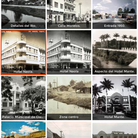
Detalles del Rio.
Calle Morelos.
Entrada 1950.
Hotel Naola
Aspecto del Hotel Mante.
Hotel Naola.
Palacio Municipal de Ciudad Mante
Zona centro
Hotel Mante.