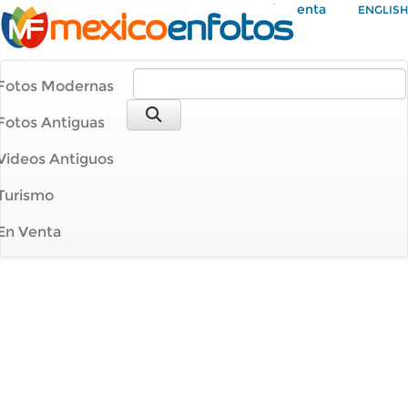
Mi Cuenta
ENGLISH
Fotos Modernas
Fotos Antiguas
Videos Antiguos
Turismo
En Venta