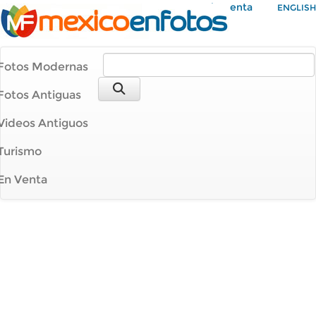
Mi Cuenta
ENGLISH
Fotos Modernas
Fotos Antiguas
Videos Antiguos
Turismo
En Venta