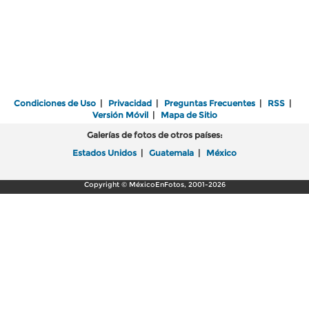
Condiciones de Uso
|
Privacidad
|
Preguntas Frecuentes
|
RSS
|
Versión Móvil
|
Mapa de Sitio
Galerías de fotos de otros países:
Estados Unidos
|
Guatemala
|
México
Copyright © MéxicoEnFotos, 2001-2026