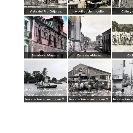
Vista del Rio Grijalva.
A orillas del muelle.
Calle y 
Sanatorio Mayans.
Calle de Aldama.
Cicl
Inundacion acaecida en Octubre de 1936 en el Parque de La Paz.
Inundacion acaecida en Octubre de 1936 en el Mercado Pino Suarez.