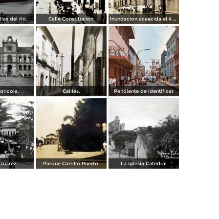
llas del rio.
Calle Constitucion.
Inundacion acaecida el 4 de Noviembre de 1930.
gricola.
Callles.
Pendiente de identificar
Juarez.
Parque Carrillo Puerto.
La Iglesia Catedral