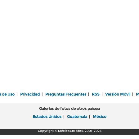
s de Uso
|
Privacidad
|
Preguntas Frecuentes
|
RSS
|
Versión Móvil
|
M
Galerías de fotos de otros países:
Estados Unidos
|
Guatemala
|
México
Copyright © MéxicoEnFotos, 2001-2026