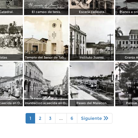
Catedral.
El campo de tenis.
Escena callejera.
Planos a ori
istas
Templo del Senor de Tabasco.
Instituto Juarez.
Granja A
Inundacion acaecida en Octubre de 1936 en la Calle 24 de Febrero.
Inundacion acaecida en Octubre de 1936 en la Calle Francisco I Madero.
Paseo del Malecon.
Parque 
1
2
3
...
6
Siguiente