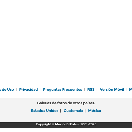
s de Uso
|
Privacidad
|
Preguntas Frecuentes
|
RSS
|
Versión Móvil
|
M
Galerías de fotos de otros países:
Estados Unidos
|
Guatemala
|
México
Copyright © MéxicoEnFotos, 2001-2026