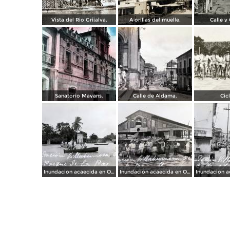
Vista del Rio Grijalva.
A orillas del muelle.
Calle y 
Sanatorio Mayans.
Calle de Aldama.
Cicl
Inundacion acaecida en Octubre de 1936 en el Parque de La Paz.
Inundacion acaecida en Octubre de 1936 en el Mercado Pino Suarez.