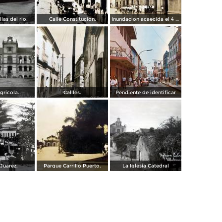
llas del rio.
Calle Constitucion.
Inundacion acaecida el 4 de Noviembre de 1930.
gricola.
Callles.
Pendiente de identificar
Juarez.
Parque Carrillo Puerto.
La Iglesia Catedral