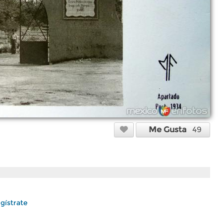
Me Gusta
49
gístrate