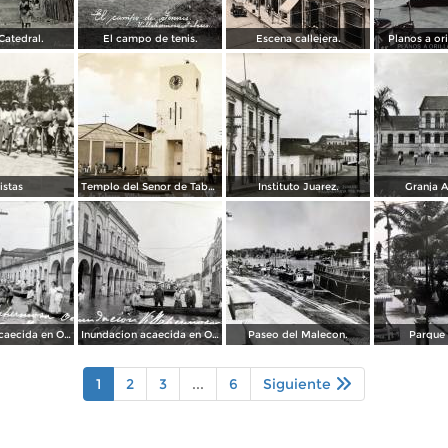
Catedral.
El campo de tenis.
Escena callejera.
Planos a ori
istas
Templo del Senor de Tabasco.
Instituto Juarez.
Granja A
Inundacion acaecida en Octubre de 1936 en la Calle 24 de Febrero.
Inundacion acaecida en Octubre de 1936 en la Calle Francisco I Madero.
Paseo del Malecon.
Parque 
1
2
3
...
6
Siguiente