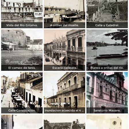
Vista del Rio Grijalva.
A orillas del muelle.
Calle y Catedral.
El campo de tenis.
Escena callejera.
Planos a orillas del rio.
Calle Constitucion.
Inundacion acaecida el 4 de Noviembre de 1930.
Sanatorio Mayans.