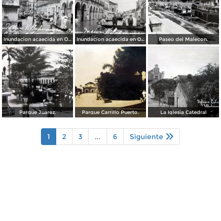
Inundacion acaecida en Octubre de 1936 en la Calle 24 de Febrero.
Inundacion acaecida en Octubre de 1936 en la Calle Francisco I Madero.
Paseo del Malecon.
Parque Juarez.
Parque Carrillo Puerto.
La Iglesia Catedral
1
2
3
...
6
Siguiente