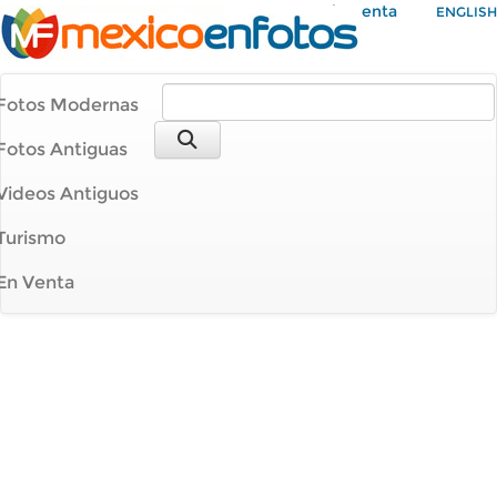
Mi Cuenta
ENGLISH
Fotos Modernas
Fotos Antiguas
Videos Antiguos
Turismo
En Venta