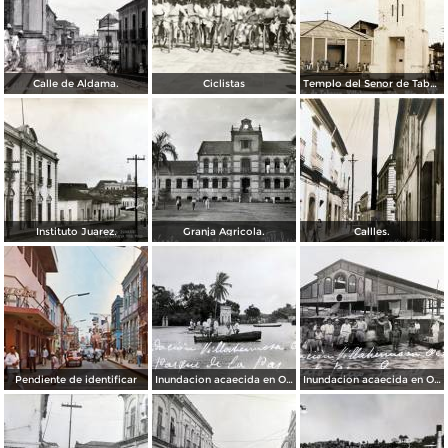
Calle de Aldama.
Ciclistas
Templo del Senor de Tabasco.
Instituto Juarez.
Granja Agricola.
Callles.
Pendiente de identificar
Inundacion acaecida en Octubre de 1936 en el Parque de La Paz.
Inundacion acaecida en Octubre de 1936 en el Mercado Pino Suarez.