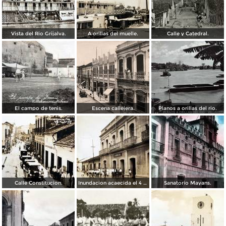
Vista del Rio Grijalva.
A orillas del muelle.
Calle y Catedral.
El campo de tenis.
Escena callejera.
Planos a orillas del rio.
Calle Constitucion.
Inundacion acaecida el 4 de Noviembre de 1930.
Sanatorio Mayans.