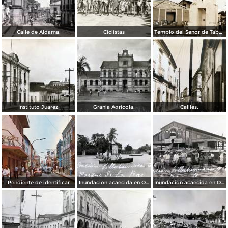
Calle de Aldama.
Ciclistas
Templo del Senor de Tabasco.
Instituto Juarez.
Granja Agricola.
Callles.
Pendiente de identificar
Inundacion acaecida en Octubre de 1936 en el Parque de La Paz.
Inundacion acaecida en Octubre de 1936 en el Mercado Pino Suarez.