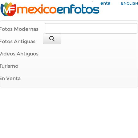
Mi Cuenta
ENGLISH
Fotos Modernas
Fotos Antiguas
Videos Antiguos
Turismo
En Venta