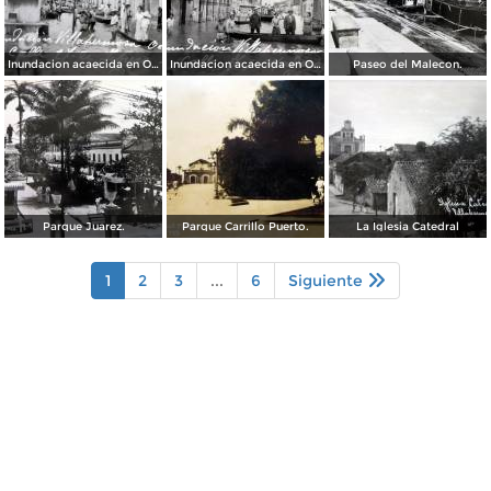
Inundacion acaecida en Octubre de 1936 en la Calle 24 de Febrero.
Inundacion acaecida en Octubre de 1936 en la Calle Francisco I Madero.
Paseo del Malecon.
Parque Juarez.
Parque Carrillo Puerto.
La Iglesia Catedral
1
2
3
...
6
Siguiente