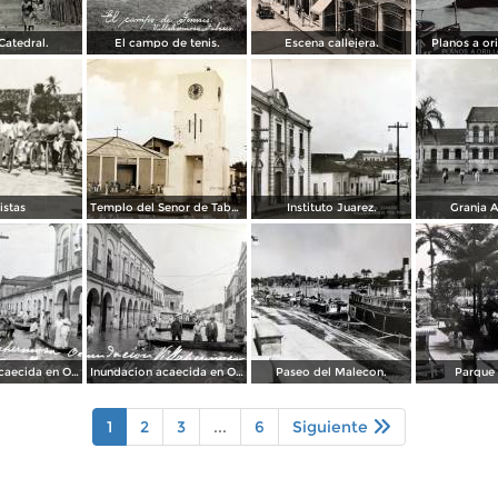
Catedral.
El campo de tenis.
Escena callejera.
Planos a ori
istas
Templo del Senor de Tabasco.
Instituto Juarez.
Granja A
Inundacion acaecida en Octubre de 1936 en la Calle 24 de Febrero.
Inundacion acaecida en Octubre de 1936 en la Calle Francisco I Madero.
Paseo del Malecon.
Parque 
1
2
3
...
6
Siguiente