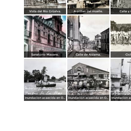
Vista del Rio Grijalva.
A orillas del muelle.
Calle y 
Sanatorio Mayans.
Calle de Aldama.
Cicl
Inundacion acaecida en Octubre de 1936 en el Parque de La Paz.
Inundacion acaecida en Octubre de 1936 en el Mercado Pino Suarez.