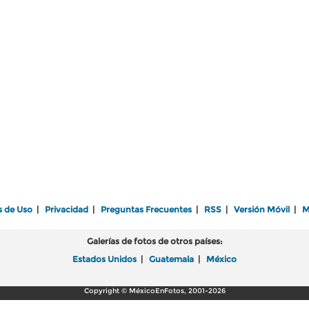
s de Uso
|
Privacidad
|
Preguntas Frecuentes
|
RSS
|
Versión Móvil
|
M
Galerías de fotos de otros países:
Estados Unidos
|
Guatemala
|
México
Copyright © MéxicoEnFotos, 2001-2026