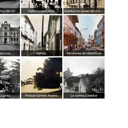
llas del rio.
Calle Constitucion.
Inundacion acaecida el 4 de Noviembre de 1930.
gricola.
Callles.
Pendiente de identificar
Juarez.
Parque Carrillo Puerto.
La Iglesia Catedral