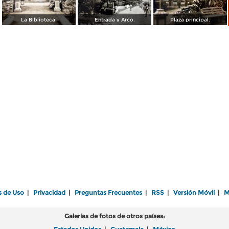
La Biblioteca.
Entrada y Arco.
Plaza principal.
s de Uso
|
Privacidad
|
Preguntas Frecuentes
|
RSS
|
Versión Móvil
|
M
Galerías de fotos de otros países: