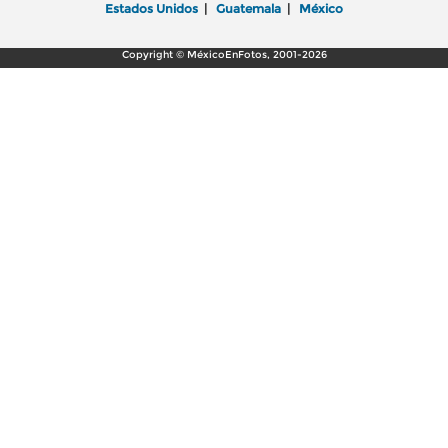
Estados Unidos
|
Guatemala
|
México
Copyright © MéxicoEnFotos, 2001-2026