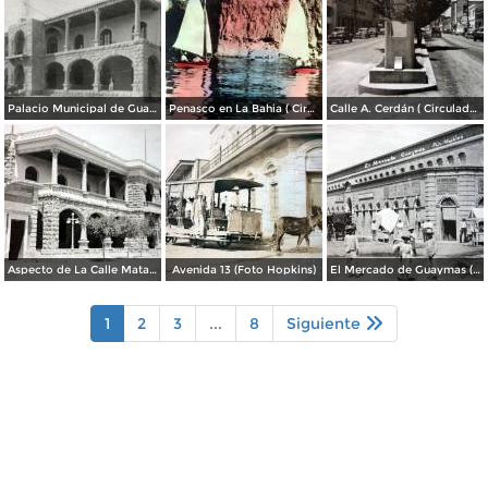
Palacio Municipal de Guaymas
Penasco en La Bahia ( Circulada el 28 de Mayo de 1944 ).
Calle A. Cerdán ( Circulada el 24 de Marzo de 1952 ).
Aspecto de La Calle Matamoros ( Mayo de 1920 ).
Avenida 13 (Foto Hopkins)
El Mercado de Guaymas (Foto Hopkins)
1
2
3
...
8
Siguiente