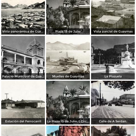
Vista panorámica de Guaymas
Plaza 13 de Julio
Vista parcial de Guaymas
Palacio Municipal de Guaymas
Muelles de Guaymas
La Plazuela
Estación del Ferrocarril
La Plaza 13 de Julio. ( Circulada el 11 de Agosto de 1958 ).
Calle de A Serdan.