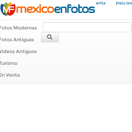
Mi Cuenta
ENGLISH
Fotos Modernas
Fotos Antiguas
Videos Antiguos
Turismo
En Venta