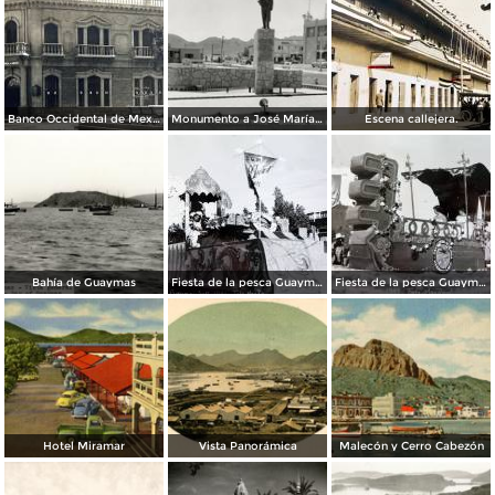
Banco Occidental de Mexico en Guaymas Sonora.
Monumento a José María Yáñez
Escena callejera.
Bahía de Guaymas
Fiesta de la pesca Guaymas, Sonora 1949
Fiesta de la pesca Guaymas, Sonora 1949
Hotel Miramar
Vista Panorámica
Malecón y Cerro Cabezón