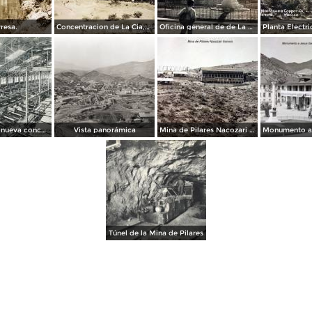
resa.
Concentracion de La Cia,Moctezuma Cooper.
Oficina general de de La Cia. Moctezuma Cooper.
Interior de la nueva concentradora metalúrgica
Vista panorámica
Mina de Pilares Nacozari Sonora.
Túnel de la Mina de Pilares