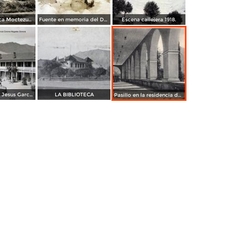
Planta Electrica Moctezuma de La Cia,Cooper.
Fuente en memoria del Dr Douglas.
Escena callejera 1918.
Monumento a Jesus Garcia Corona Nocozari Sonora ( Circulada el 5 de Diciembre de 1920 )
LA BIBLIOTECA
Pasillo en la residencia del superintendente