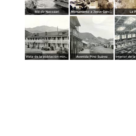
Río de Nacozari
Monumento a Jesus Garcia.
La P
Vista de la población minera de Pilares de Nacozari en 1920, hoy pueblo fantasma
Avenida Pino Suárez