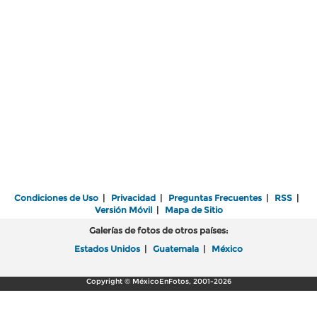
Condiciones de Uso
|
Privacidad
|
Preguntas Frecuentes
|
RSS
|
Versión Móvil
|
Mapa de Sitio
Galerías de fotos de otros países:
Estados Unidos
|
Guatemala
|
México
Copyright © MéxicoEnFotos, 2001-2026