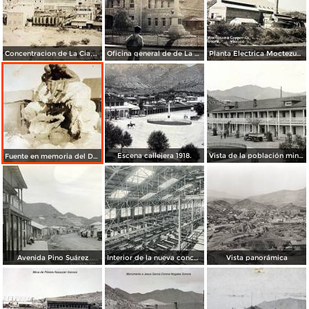
Concentracion de La Cia,Moctezuma Cooper.
Oficina general de de La Cia. Moctezuma Cooper.
Planta Electrica Moctezuma de La Cia,Cooper.
Escena callejera 1918.
Vista de la población minera de Pilares de Nacozari en 1920, hoy pueblo fantasma
Fuente en memoria del Dr Douglas.
Avenida Pino Suárez
Interior de la nueva concentradora metalúrgica
Vista panorámica