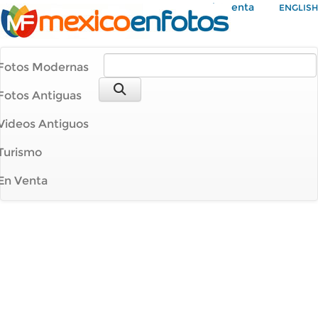
Mi Cuenta
ENGLISH
Fotos Modernas
Fotos Antiguas
Videos Antiguos
Turismo
En Venta