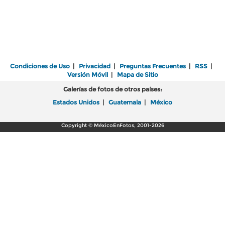
Condiciones de Uso
|
Privacidad
|
Preguntas Frecuentes
|
RSS
|
Versión Móvil
|
Mapa de Sitio
Galerías de fotos de otros países:
Estados Unidos
|
Guatemala
|
México
Copyright © MéxicoEnFotos, 2001-2026