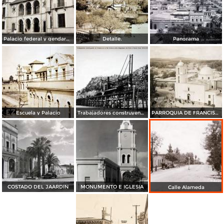
Palacio federal y gendarmeria fiscal.
Detalle.
Panorama
Escuela y Palacio
Trabajadores construyendo un Puente en el Rio Sonora entre Magdalena de Kino e Imuris
PARROQUIA DE FRANCISCO JAVIER---- 28 DE SEP-1944
COSTADO DEL JAARDIN
MONUMENTO E IGLESIA
Calle Alameda