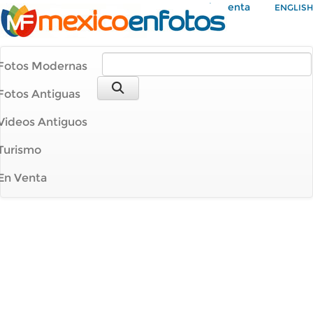
Mi Cuenta
ENGLISH
Fotos Modernas
Fotos Antiguas
Videos Antiguos
Turismo
En Venta