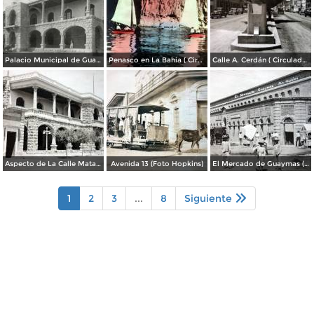
Palacio Municipal de Guaymas
Penasco en La Bahia ( Circulada el 28 de Mayo de 1944 ).
Calle A. Cerdán ( Circulada el 24 de Marzo de 1952 ).
Aspecto de La Calle Matamoros ( Mayo de 1920 ).
Avenida 13 (Foto Hopkins)
El Mercado de Guaymas (Foto Hopkins)
1
2
3
...
8
Siguiente