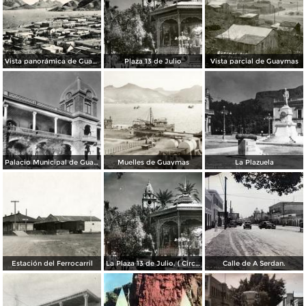
Vista panorámica de Guaymas
Plaza 13 de Julio
Vista parcial de Guaymas
Palacio Municipal de Guaymas
Muelles de Guaymas
La Plazuela
Estación del Ferrocarril
La Plaza 13 de Julio. ( Circulada el 11 de Agosto de 1958 ).
Calle de A Serdan.