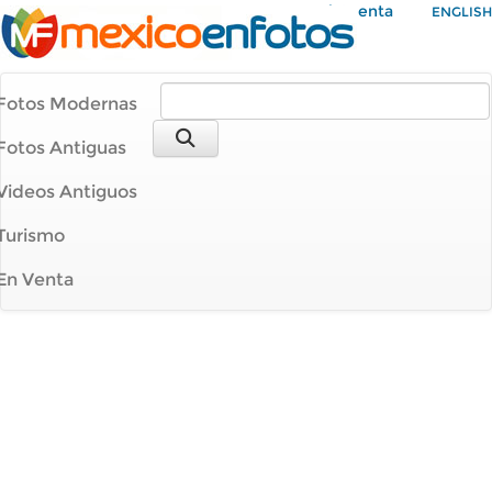
Mi Cuenta
ENGLISH
Fotos Modernas
Fotos Antiguas
Videos Antiguos
Turismo
En Venta