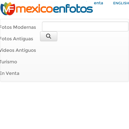
Mi Cuenta
ENGLISH
Fotos Modernas
Fotos Antiguas
Videos Antiguos
Turismo
En Venta