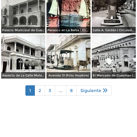
Palacio Municipal de Guaymas
Penasco en La Bahia ( Circulada el 28 de Mayo de 1944 ).
Calle A. Cerdán ( Circulada el 24 de Marzo de 1952 ).
Aspecto de La Calle Matamoros ( Mayo de 1920 ).
Avenida 13 (Foto Hopkins)
El Mercado de Guaymas (Foto Hopkins)
1
2
3
...
8
Siguiente