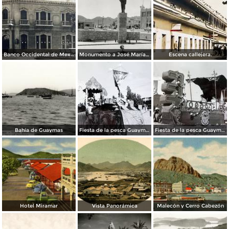
Banco Occidental de Mexico en Guaymas Sonora.
Monumento a José María Yáñez
Escena callejera.
Bahía de Guaymas
Fiesta de la pesca Guaymas, Sonora 1949
Fiesta de la pesca Guaymas, Sonora 1949
Hotel Miramar
Vista Panorámica
Malecón y Cerro Cabezón