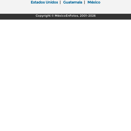
Estados Unidos
|
Guatemala
|
México
Copyright © MéxicoEnFotos, 2001-2026