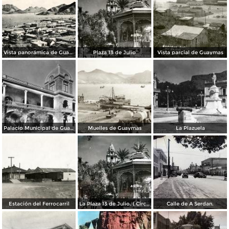
Vista panorámica de Guaymas
Plaza 13 de Julio
Vista parcial de Guaymas
Palacio Municipal de Guaymas
Muelles de Guaymas
La Plazuela
Estación del Ferrocarril
La Plaza 13 de Julio. ( Circulada el 11 de Agosto de 1958 ).
Calle de A Serdan.