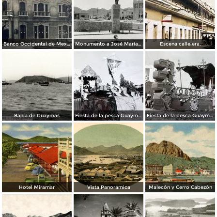
Banco Occidental de Mexico en Guaymas Sonora.
Monumento a José María Yáñez
Escena callejera.
Bahía de Guaymas
Fiesta de la pesca Guaymas, Sonora 1949
Fiesta de la pesca Guaymas, Sonora 1949
Hotel Miramar
Vista Panorámica
Malecón y Cerro Cabezón