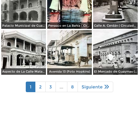
Palacio Municipal de Guaymas
Penasco en La Bahia ( Circulada el 28 de Mayo de 1944 ).
Calle A. Cerdán ( Circulada el 24 de Marzo de 1952 ).
Aspecto de La Calle Matamoros ( Mayo de 1920 ).
Avenida 13 (Foto Hopkins)
El Mercado de Guaymas (Foto Hopkins)
1
2
3
...
8
Siguiente