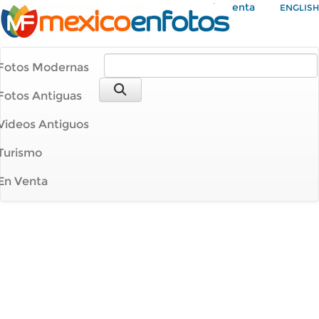
Mi Cuenta
ENGLISH
Fotos Modernas
Fotos Antiguas
Videos Antiguos
Turismo
En Venta