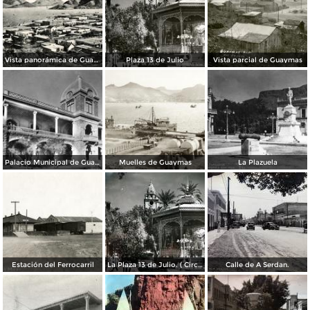
Vista panorámica de Guaymas
Plaza 13 de Julio
Vista parcial de Guaymas
Palacio Municipal de Guaymas
Muelles de Guaymas
La Plazuela
Estación del Ferrocarril
La Plaza 13 de Julio. ( Circulada el 11 de Agosto de 1958 ).
Calle de A Serdan.