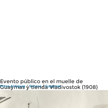
Evento público en el muelle de
Guaymas y tienda Vladivostok (1908)
Fotos Antiguas
/
Sonora
/
Guaymas