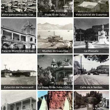
Vista panorámica de Guaymas
Plaza 13 de Julio
Vista parcial de Guaymas
Palacio Municipal de Guaymas
Muelles de Guaymas
La Plazuela
Estación del Ferrocarril
La Plaza 13 de Julio. ( Circulada el 11 de Agosto de 1958 ).
Calle de A Serdan.