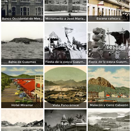
Banco Occidental de Mexico en Guaymas Sonora.
Monumento a José María Yáñez
Escena callejera.
Bahía de Guaymas
Fiesta de la pesca Guaymas, Sonora 1949
Fiesta de la pesca Guaymas, Sonora 1949
Hotel Miramar
Vista Panorámica
Malecón y Cerro Cabezón