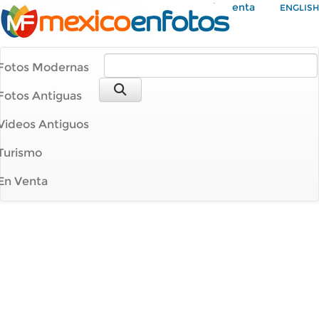
Mi Cuenta
ENGLISH
Fotos Modernas
Fotos Antiguas
Videos Antiguos
Turismo
En Venta