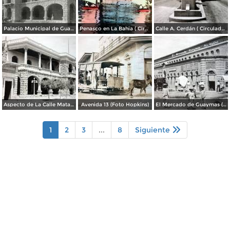
Palacio Municipal de Guaymas
Penasco en La Bahia ( Circulada el 28 de Mayo de 1944 ).
Calle A. Cerdán ( Circulada el 24 de Marzo de 1952 ).
Aspecto de La Calle Matamoros ( Mayo de 1920 ).
Avenida 13 (Foto Hopkins)
El Mercado de Guaymas (Foto Hopkins)
1
2
3
...
8
Siguiente