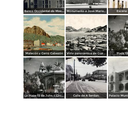
Banco Occidental de Mexico en Guaymas Sonora.
Monumento a José María Yáñez
Escena c
Malecón y Cerro Cabezón
Vista panorámica de Guaymas
Plaza 13
La Plaza 13 de Julio. ( Circulada el 11 de Agosto de 1958 ).
Calle de A Serdan.