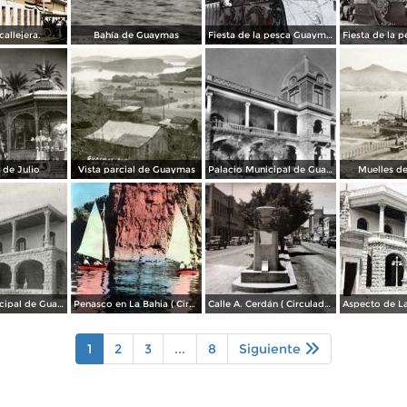
allejera.
Bahía de Guaymas
Fiesta de la pesca Guaymas, Sonora 1949
 de Julio
Vista parcial de Guaymas
Palacio Municipal de Guaymas
Muelles d
Palacio Municipal de Guaymas
Penasco en La Bahia ( Circulada el 28 de Mayo de 1944 ).
Calle A. Cerdán ( Circulada el 24 de Marzo de 1952 ).
1
2
3
...
8
Siguiente