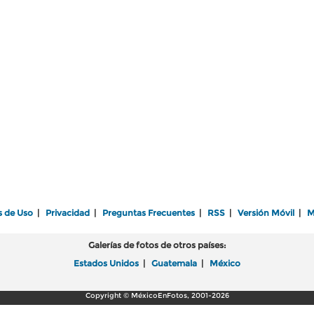
s de Uso
|
Privacidad
|
Preguntas Frecuentes
|
RSS
|
Versión Móvil
|
M
Galerías de fotos de otros países:
Estados Unidos
|
Guatemala
|
México
Copyright © MéxicoEnFotos, 2001-2026