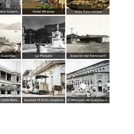
Fiesta de la pesca Guaymas, Sonora 1949
Hotel Miramar
Vista Panorámica
e Guaymas
La Plazuela
Estación del Ferrocarril
Aspecto de La Calle Matamoros ( Mayo de 1920 ).
Avenida 13 (Foto Hopkins)
El Mercado de Guaymas (Foto Hopkins)