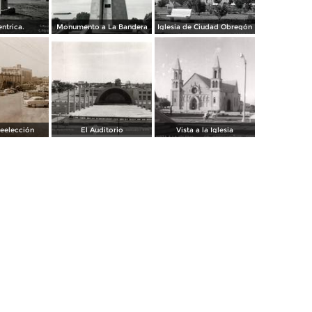
entrica.
Monumento a La Bandera
Iglesia de Ciudad Obregón
Reelección
El Auditorio
Vista a la Iglesia