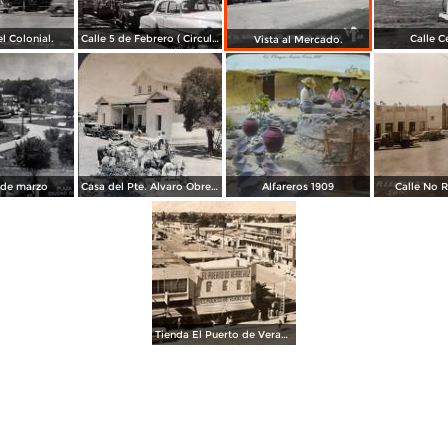
l Colonial.
Calle 5 de Febrero ( Circulada el 1 de Abril de 1953 ).
Calle C
Vista al Mercado.
 de marzo
Casa del Pte. Alvaro Obregon
Alfareros 1909
Calle No 
Tienda El Puerto de Veracruz (1958)