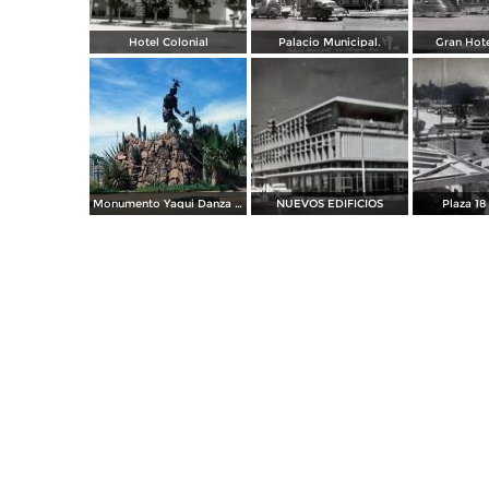
Hotel Colonial
Palacio Municipal.
Gran Hote
Monumento Yaqui Danza del Venado ( 1969 )
NUEVOS EDIFICIOS
Plaza 18