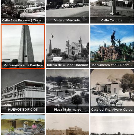
Calle 5 de Febrero ( Circulada el 1 de Abril de 1953 ).
Vista al Mercado.
Calle Centrica.
Iglesia de Ciudad Obregón
Monumento Yaqui Danza del Venado ( 1969 )
Monumento a La Bandera
NUEVOS EDIFICIOS
Plaza 18 de marzo
Casa del Pte. Alvaro Obregon