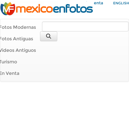
Mi Cuenta
ENGLISH
Fotos Modernas
Fotos Antiguas
Videos Antiguos
Turismo
En Venta