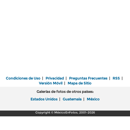
Condiciones de Uso
|
Privacidad
|
Preguntas Frecuentes
|
RSS
|
Versión Móvil
|
Mapa de Sitio
Galerías de fotos de otros países:
Estados Unidos
|
Guatemala
|
México
Copyright © MéxicoEnFotos, 2001-2026