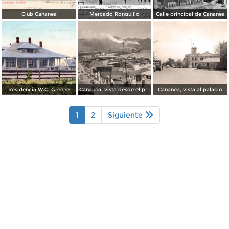
Club Cananea
Mercado Ronquillo
Calle principal de Cananea
Residencia W.C. Greene
Cananea, vista desde el puente
Cananea, vista al palacio
1
2
Siguiente