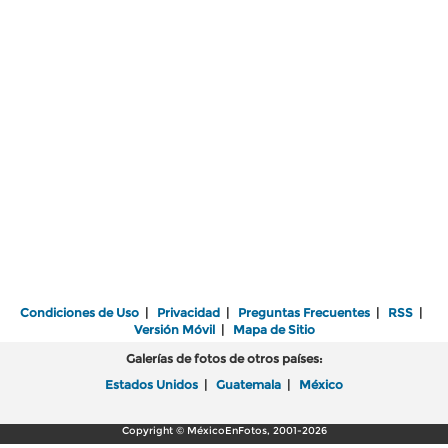
Condiciones de Uso
|
Privacidad
|
Preguntas Frecuentes
|
RSS
|
Versión Móvil
|
Mapa de Sitio
Galerías de fotos de otros países:
Estados Unidos
|
Guatemala
|
México
Copyright © MéxicoEnFotos, 2001-2026