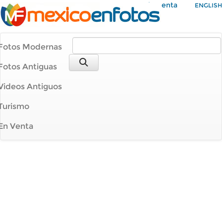
Mi Cuenta
ENGLISH
Fotos Modernas
Fotos Antiguas
Videos Antiguos
Turismo
En Venta