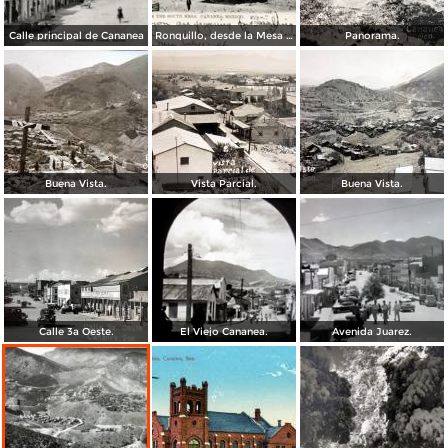
Calle principal de Cananea
Ronquillo, desde la Mesa Sur
Panorama.
Buena Vista.
Vista Parcial.
Buena Vista.
Calle 3a Oeste.
El Viejo Cananea.
Avenida Juarez.