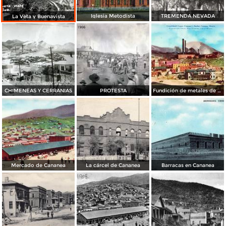
Iglesia Metodista
TREMENDA NEVADA
La Veta y Buenavista
CHIMENEAS Y CERRANIAS
PROTESTA
Fundición de metales de Cananea
Mercado de Cananea
La cárcel de Cananea
Barracas en Cananea