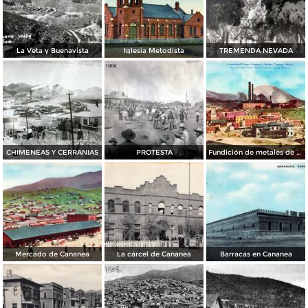
La Veta y Buenavista
Iglesia Metodista
TREMENDA NEVADA
CHIMENEAS Y CERRANIAS
PROTESTA
Fundición de metales de Cananea
Mercado de Cananea
La cárcel de Cananea
Barracas en Cananea