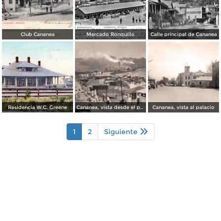
Club Cananea
Mercado Ronquillo
Calle principal de Cananea
Residencia W.C. Greene
Cananea, vista desde el puente
Cananea, vista al palacio
1
2
Siguiente