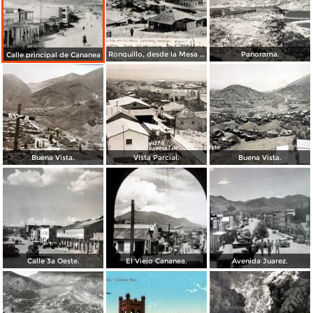
Ronquillo, desde la Mesa Sur
Panorama.
Calle principal de Cananea
Buena Vista.
Vista Parcial.
Buena Vista.
Calle 3a Oeste.
El Viejo Cananea.
Avenida Juarez.