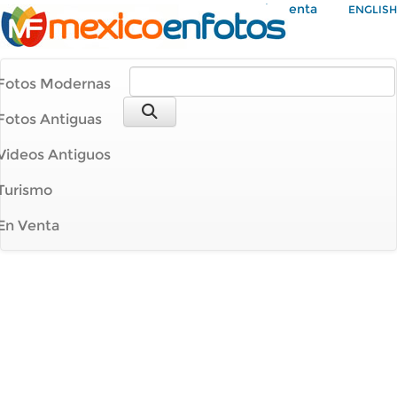
Mi Cuenta
ENGLISH
Fotos Modernas
Fotos Antiguas
Videos Antiguos
Turismo
En Venta