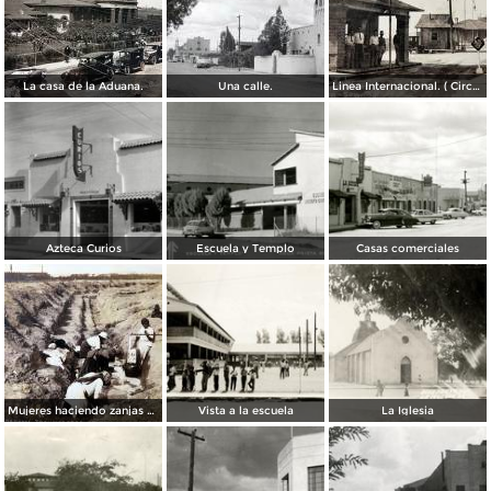
La casa de la Aduana.
Una calle.
Linea Internacional. ( Circulada el 26 de Mayo de 1941 ).
Azteca Curios
Escuela y Templo
Casas comerciales
Mujeres haciendo zanjas de defensa ( Circulada en 1915 ).
Vista a la escuela
La Iglesia