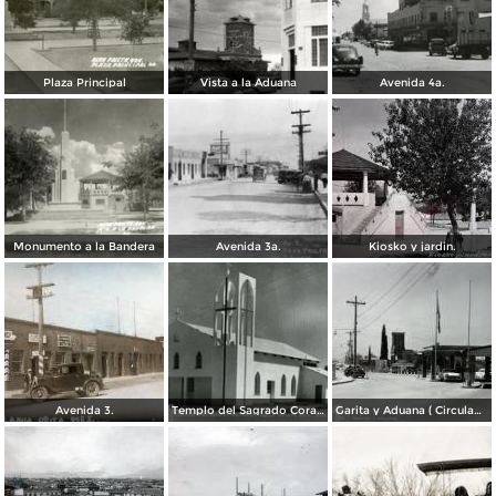
Plaza Principal
Vista a la Aduana
Avenida 4a.
Monumento a la Bandera
Avenida 3a.
Kiosko y jardin.
Avenida 3.
Templo del Sagrado Corazón
Garita y Aduana ( Circulada el 17 de Diciembre de 1956).