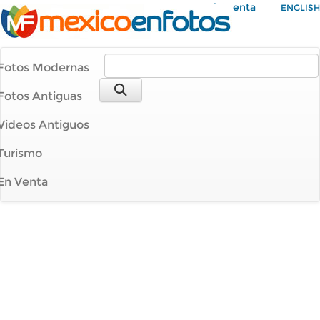
Mi Cuenta
ENGLISH
Fotos Modernas
Fotos Antiguas
Videos Antiguos
Turismo
En Venta