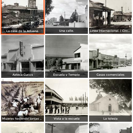
Una calle.
Linea Internacional. ( Circulada el 26 de Mayo de 1941 ).
La casa de la Aduana.
Azteca Curios
Escuela y Templo
Casas comerciales
Mujeres haciendo zanjas de defensa ( Circulada en 1915 ).
Vista a la escuela
La Iglesia