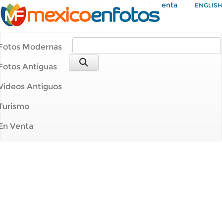
Mi Cuenta
ENGLISH
Fotos Modernas
Fotos Antiguas
Videos Antiguos
Turismo
En Venta