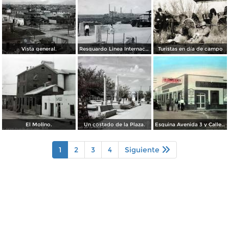
Vista general.
Resguardo Linea Internacional.
Turistas en día de campo
El Molino.
Un costado de la Plaza.
Esquina Avenida 3 y Calle 3
1
2
3
4
Siguiente