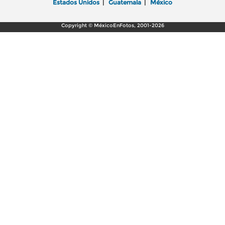
Estados Unidos
|
Guatemala
|
México
Copyright © MéxicoEnFotos, 2001-2026