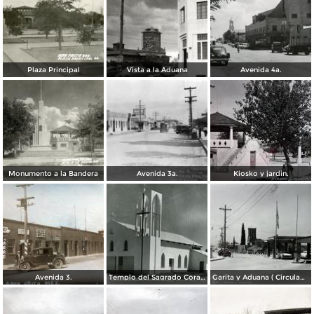
Plaza Principal
Vista a la Aduana
Avenida 4a.
Monumento a la Bandera
Avenida 3a.
Kiosko y jardin.
Avenida 3.
Templo del Sagrado Corazón
Garita y Aduana ( Circulada el 17 de Diciembre de 1956).