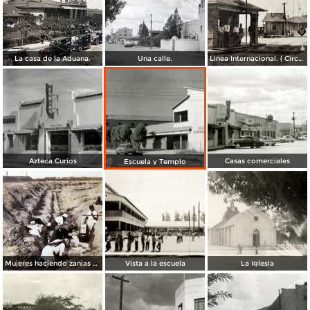
La casa de la Aduana.
Una calle.
Linea Internacional. ( Circulada el 26 de Mayo de 1941 ).
Azteca Curios
Casas comerciales
Escuela y Templo
Mujeres haciendo zanjas de defensa ( Circulada en 1915 ).
Vista a la escuela
La Iglesia