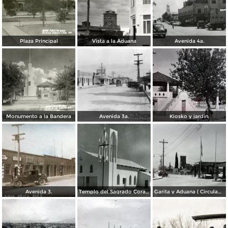
Plaza Principal
Vista a la Aduana
Avenida 4a.
Monumento a la Bandera
Avenida 3a.
Kiosko y jardin.
Avenida 3.
Templo del Sagrado Corazón
Garita y Aduana ( Circulada el 17 de Diciembre de 1956).