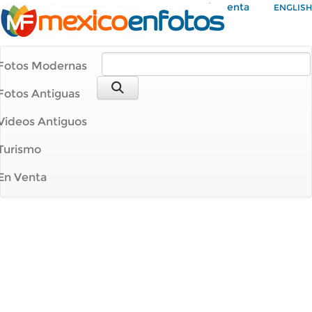
Mi Cuenta
ENGLISH
Fotos Modernas
Fotos Antiguas
Videos Antiguos
Turismo
En Venta