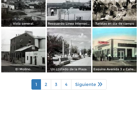
Vista general.
Resguardo Linea Internacional.
Turistas en día de campo
El Molino.
Un costado de la Plaza.
Esquina Avenida 3 y Calle 3
1
2
3
4
Siguiente