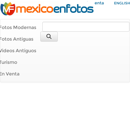
Mi Cuenta
ENGLISH
Fotos Modernas
Fotos Antiguas
Videos Antiguos
Turismo
En Venta