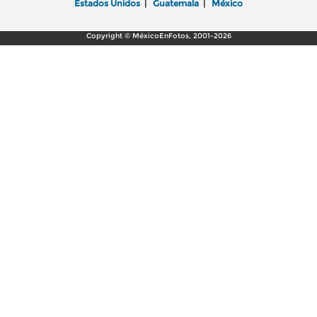
Estados Unidos
|
Guatemala
|
México
Copyright © MéxicoEnFotos, 2001-2026