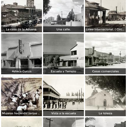
La casa de la Aduana.
Una calle.
Linea Internacional. ( Circulada el 26 de Mayo de 1941 ).
Azteca Curios
Escuela y Templo
Casas comerciales
Mujeres haciendo zanjas de defensa ( Circulada en 1915 ).
Vista a la escuela
La Iglesia