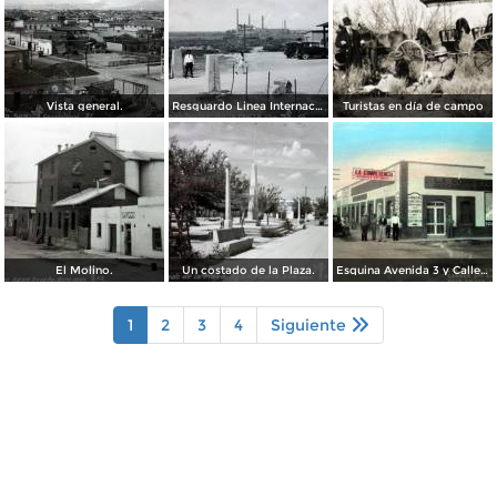
Vista general.
Resguardo Linea Internacional.
Turistas en día de campo
El Molino.
Un costado de la Plaza.
Esquina Avenida 3 y Calle 3
1
2
3
4
Siguiente