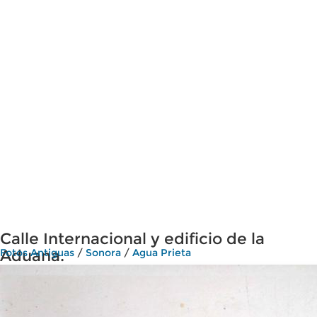
Calle Internacional y edificio de la
Aduana.
Fotos Antiguas
/
Sonora
/
Agua Prieta