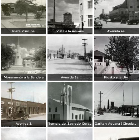
Plaza Principal
Vista a la Aduana
Avenida 4a.
Monumento a la Bandera
Avenida 3a.
Kiosko y jardin.
Avenida 3.
Templo del Sagrado Corazón
Garita y Aduana ( Circulada el 17 de Diciembre de 1956).