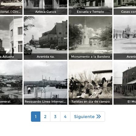
Linea Internacional. ( Circulada el 26 de Mayo de 1941 ).
Azteca Curios
Escuela y Templo
Casas co
la Aduana
Avenida 4a.
Monumento a la Bandera
Aveni
general.
Resguardo Linea Internacional.
Turistas en día de campo
El Mo
1
2
3
4
Siguiente