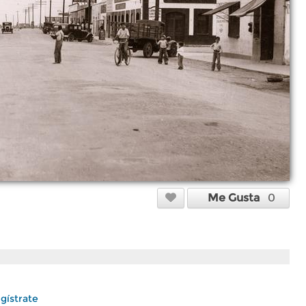
Me Gusta
0
gístrate