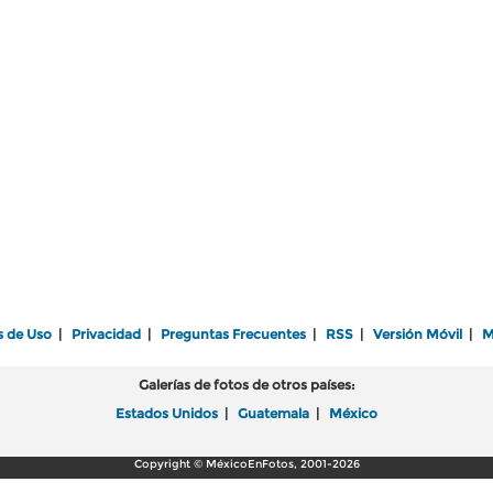
s de Uso
|
Privacidad
|
Preguntas Frecuentes
|
RSS
|
Versión Móvil
|
M
Galerías de fotos de otros países:
Estados Unidos
|
Guatemala
|
México
Copyright © MéxicoEnFotos, 2001-2026