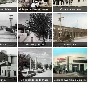
merciales
Mujeres haciendo zanjas de defensa ( Circulada en 1915 ).
Vista a la escuela
da 3a.
Kiosko y jardin.
Avenida 3.
lino.
Un costado de la Plaza.
Esquina Avenida 3 y Calle 3