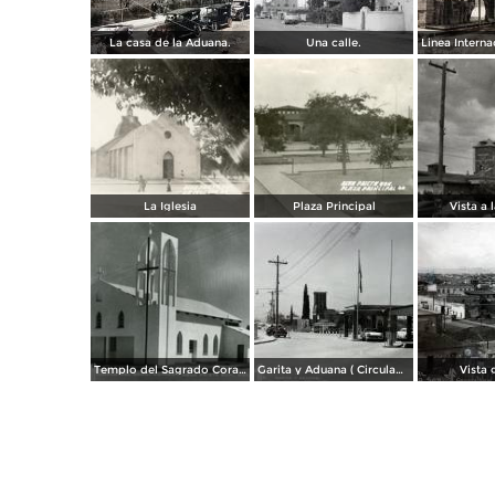
La casa de la Aduana.
Una calle.
La Iglesia
Plaza Principal
Vista a 
Templo del Sagrado Corazón
Garita y Aduana ( Circulada el 17 de Diciembre de 1956).
Vista 