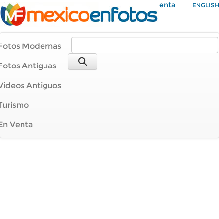
Mi Cuenta
ENGLISH
Fotos Modernas
Fotos Antiguas
Videos Antiguos
Turismo
En Venta