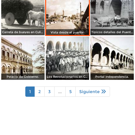
Carreta de bueyes en Culiacán
Tipicos detalles del Puente.
Vista desde el puente.
Palacio de Gobierno.
Los Revolucionarios en Culiacan Melquiades Melendez y su guerrilla.
Portal Independencia.
1
2
3
...
5
Siguiente