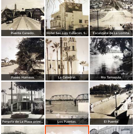
Puente Canedo.
Hotel San Luis Culiacán, Sinaloa.
Escalinata de La Lomita.
Paseo Humaya.
La Catedral.
Rio Tamazula.
Pergola de La Plaza principal.
Los Puentes.
El Puente.