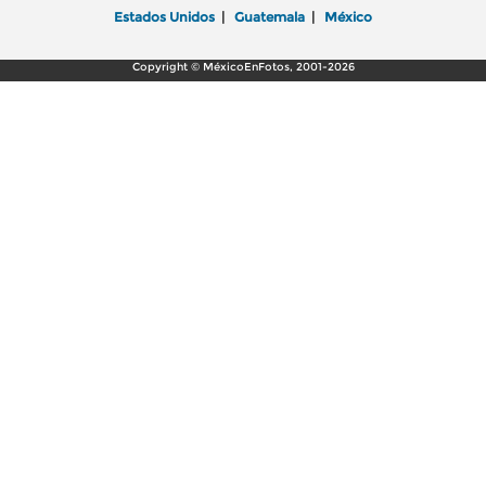
Estados Unidos
|
Guatemala
|
México
Copyright © MéxicoEnFotos, 2001-2026