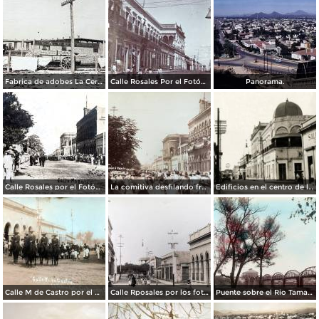
Fabrica de adobes La Cereza Culiacán Sinaloa ( Circulada el 11 de Noviembre de 1919 ).
Calle Rosales Por el Fotógrafo A. W. Lohn ( Circulada el 12 de Diciembre de 1908 ).
Panorama.
Calle Rosales por el Fotógrafo A. W. Lohn.
La comitiva desfilando frente a palacio Culiacán, Sinaloa.
Edificios en el centro de la ciudad
Calle M de Castro por el Fotógrafo A. W. Lohn.
Calle Rposales por los fotografos Yanez y Zanzueta..
Puente sobre el Rio Tamazula por los fotografos Yanez y Zanzueta.