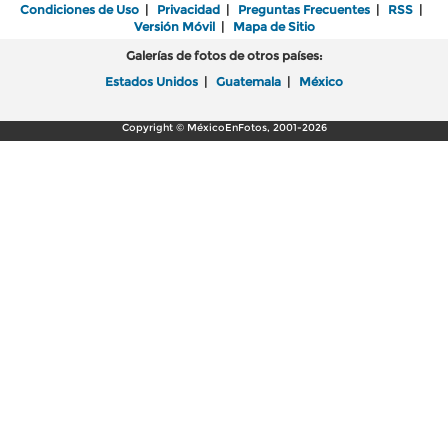
Condiciones de Uso
|
Privacidad
|
Preguntas Frecuentes
|
RSS
|
Versión Móvil
|
Mapa de Sitio
Galerías de fotos de otros países:
Estados Unidos
|
Guatemala
|
México
Copyright © MéxicoEnFotos, 2001-2026