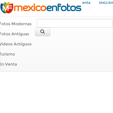
Mi Cuenta
ENGLISH
Fotos Modernas
Fotos Antiguas
Videos Antiguos
Turismo
En Venta