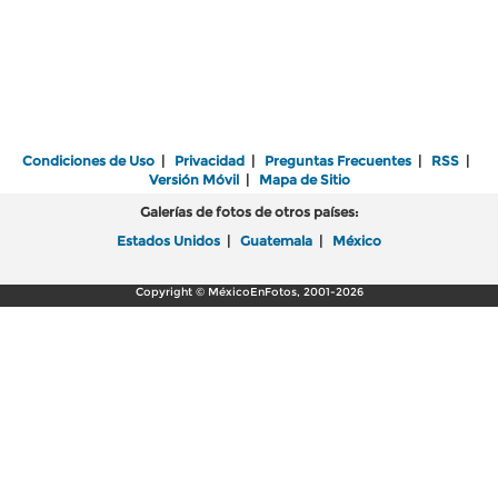
Condiciones de Uso
|
Privacidad
|
Preguntas Frecuentes
|
RSS
|
Versión Móvil
|
Mapa de Sitio
Galerías de fotos de otros países:
Estados Unidos
|
Guatemala
|
México
Copyright © MéxicoEnFotos, 2001-2026