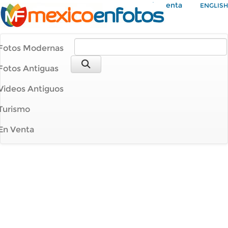
Mi Cuenta
ENGLISH
Fotos Modernas
Fotos Antiguas
Videos Antiguos
Turismo
En Venta