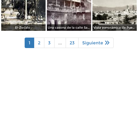
El Zocalo .
Una casona de la calle Santa Ines # 5 ( Fechada el 5 de Mayo de 1892 ).
Vista panorámica de Puebla, con volcanes Popocatépetl (izq.) e Iztaccíhuatl (der.)
1
2
3
...
23
Siguiente