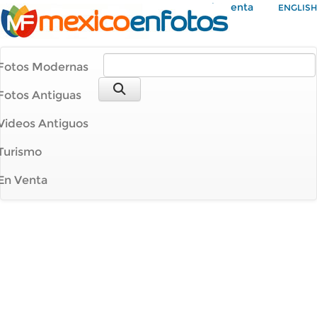
Mi Cuenta
ENGLISH
Fotos Modernas
Fotos Antiguas
Videos Antiguos
Turismo
En Venta