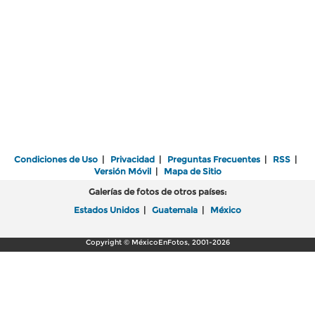
Condiciones de Uso
|
Privacidad
|
Preguntas Frecuentes
|
RSS
|
Versión Móvil
|
Mapa de Sitio
Galerías de fotos de otros países:
Estados Unidos
|
Guatemala
|
México
Copyright © MéxicoEnFotos, 2001-2026