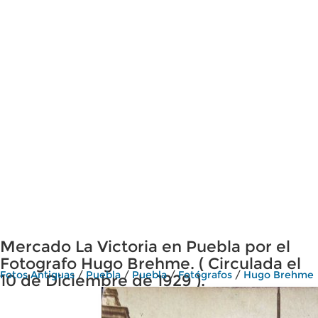
Mercado La Victoria en Puebla por el
Fotografo Hugo Brehme. ( Circulada el
Fotos Antiguas
/
Puebla
/
Puebla
/
Fotógrafos
/
Hugo Brehme
10 de Diciembre de 1929 ).