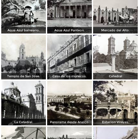
Agua Azul balneario.
Agua Azul Panteon.
Mercado del Alto.
Templo de San Jose.
Casa de los munecos.
Catedral
La Catedral.
Panorama desde Analco.
Estacion Vireyes.