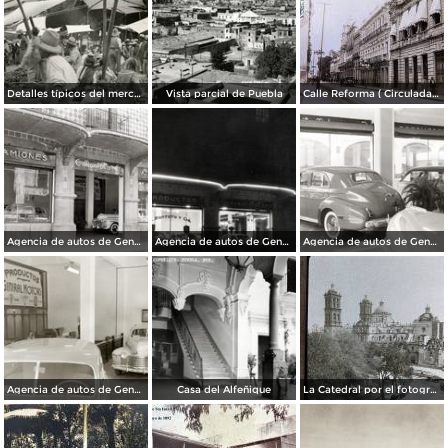
Detalles típicos del mercado
Vista parcial de Puebla
Calle Reforma ( Circulada el 15 de Marzo de 1933 ).
Agencia de autos de General Motors
Agencia de autos de General Motors
Agencia de autos de General Motors
Agencia de autos de General Motors
Casa del Alfeñique
La Catedral por el fotografo William H. Rau.