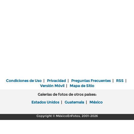
Condiciones de Uso
|
Privacidad
|
Preguntas Frecuentes
|
RSS
|
Versión Móvil
|
Mapa de Sitio
Galerías de fotos de otros países:
Estados Unidos
|
Guatemala
|
México
Copyright © MéxicoEnFotos, 2001-2026