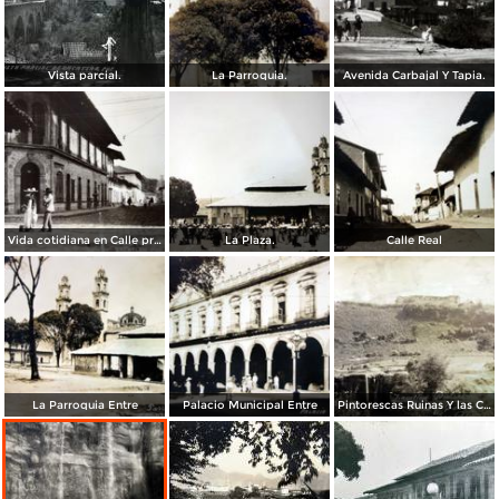
Vista parcial.
La Parroquia.
Avenida Carbajal Y Tapia.
Vida cotidiana en Calle principal.
La Plaza.
Calle Real
La Parroquia Entre
Palacio Municipal Entre
Pintorescas Ruinas Y las Cascadas de San Pedro