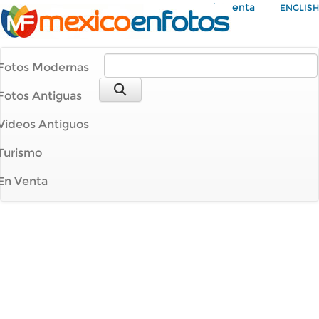
Mi Cuenta
ENGLISH
Fotos Modernas
Fotos Antiguas
Videos Antiguos
Turismo
En Venta