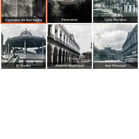
Panorama
Calle Morelos
Cascadas de San Pedro
El Kiosko
Palacio Municipal
Ave Principal