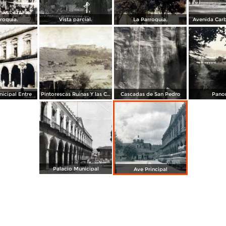
roquia.
Vista parcial.
La Parroquia.
Avenida Carb
icipal Entre
Pintorescas Ruinas Y las Cascadas de San Pedro
Cascadas de San Pedro
Pano
Palacio Municipal
Ave Principal