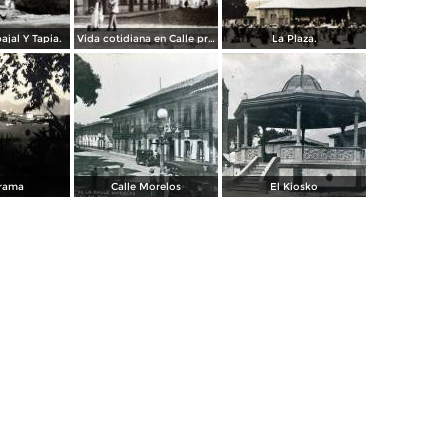
ajal Y Tapia.
Vida cotidiana en Calle principal.
La Plaza.
rama
Calle Morelos
El Kiosko