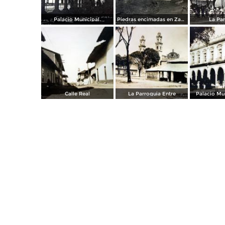
Palacio Municipal.
Piedras encimadas en Zacatlán, Puebla
La Par
Calle Real
La Parroquia Entre
Palacio Mun