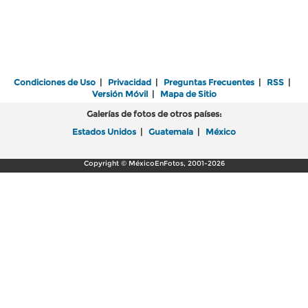
Condiciones de Uso
|
Privacidad
|
Preguntas Frecuentes
|
RSS
|
Versión Móvil
|
Mapa de Sitio
Galerías de fotos de otros países:
Estados Unidos
|
Guatemala
|
México
Copyright © MéxicoEnFotos, 2001-2026