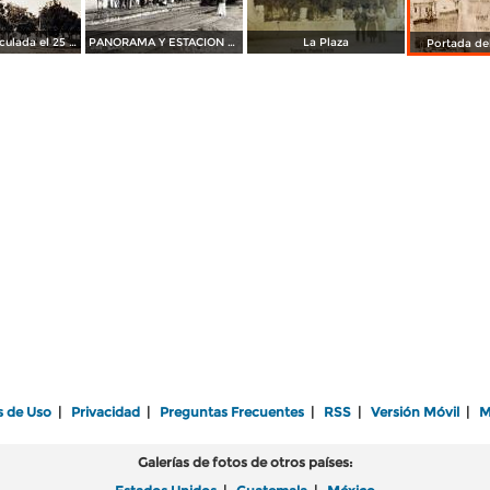
La torre. ( Circulada el 25 de Febrero de 1911 ).
PANORAMA Y ESTACION DEL TREN
La Plaza
Portada de
s de Uso
|
Privacidad
|
Preguntas Frecuentes
|
RSS
|
Versión Móvil
|
M
Galerías de fotos de otros países: