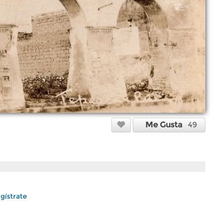
Me Gusta
49
gístrate