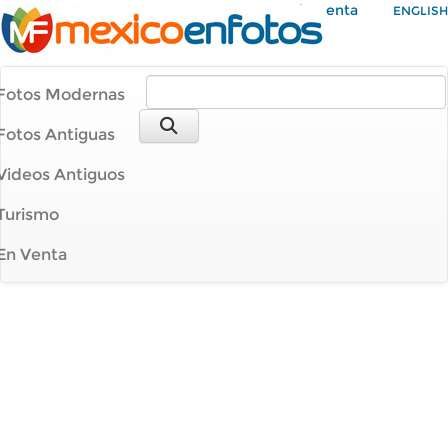
Mi Cuenta
ENGLISH
Fotos Modernas
Fotos Antiguas
Videos Antiguos
Turismo
En Venta