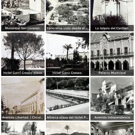
Manantial San Lorenzo.
Panorama visto desde el cerrito.
La Iglesia del Carmen.
Hotel Garci Crespo playa.
Hotel Garci Crespo.
Palacio Municipal
Avenida Libertad. ( Circulada el 5 de Abril de 1945 ).
Alberca playa del Hotel Peñafiel
Avenida Independencia