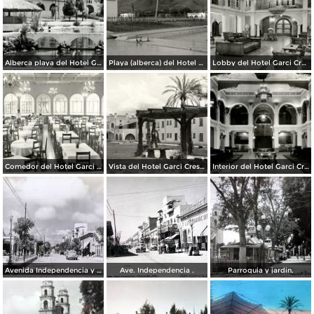
Alberca playa del Hotel Garci Crespo
Playa (alberca) del Hotel Garci Crespo
Lobby del Hotel Garci Crespo
Comedor del Hotel Garci Crespo
Vista del Hotel Garci Crespo
Interior del Hotel Garci Crespo
Avenida Independencia y Parque Juarez. ( Circulada el 23 de Enero de 1940 ).
Ave. Independencia .
Parroquia y jardin.