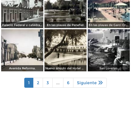
Palacio Federal y catedral ( Circulada el 23 de Marzo de 1938 ).
En las playas de Penafiel.
En las playas de Garci Crespo.
Avenida Reforma.
Nuevo ángulo del Hotel Garci Crespo
San Lorenzo.
1
2
3
...
6
Siguiente